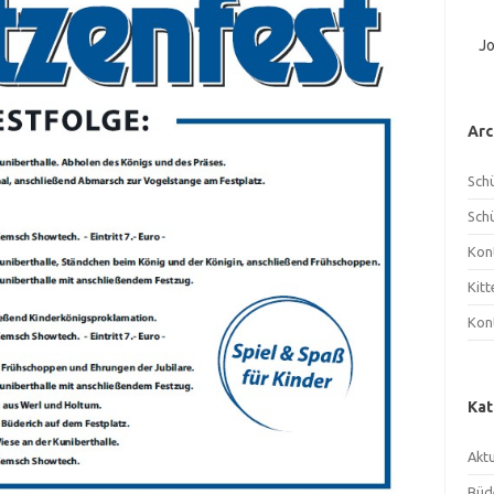
J
Arc
Sch
Sch
Kon
Kit
Kon
Kat
Aktu
Büd