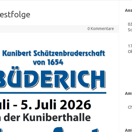
Ans
estfolge
02
0 Kommentare
S
17
O
Amt
Ch
Amt