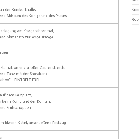
Kun
an der Kuniberthalle,
end Abholen des Königs und des Präses
Ros
derlegung am Kriegerehrenmal,
end Abmarsch zur Vogelstange
ießen
klamation und großer Zapfenstreich,
ßend Tanz mit der Showband
ukebox“ – EINTRITT FREI –
auf dem Festplatz,
 beim König und der Königin,
ßend Frühschoppen
im blauen Kittel, anschließend Festzug
de