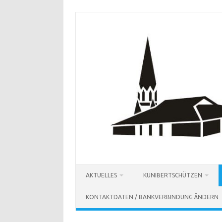
Zum
Inhalt
springen
AKTUELLES
KUNIBERTSCHÜTZEN
KONTAKTDATEN / BANKVERBINDUNG ÄNDERN