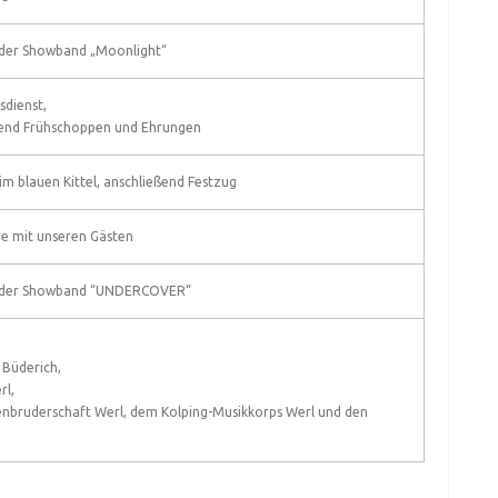
 der Showband „Moonlight“
sdienst,
ßend Frühschoppen und Ehrungen
im blauen Kittel, anschließend Festzug
e mit unseren Gästen
 der Showband “UNDERCOVER“
 Büderich,
rl,
enbruderschaft Werl, dem Kolping-Musikkorps Werl und den