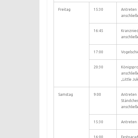
Freitag
15:30
Antreten 
anschließ
16:45
Kranznie
anschließ
17:00
Vogelsch
20:30
Königspro
anschlie
„Little J
Samstag
9:00
Antreten 
Ständchen
anschlie
15:30
Antreten 
16:00
Festpara