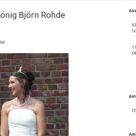
Ans
König Björn Rohde
02
S
tel.
17
O
Amt
Ch
Amt