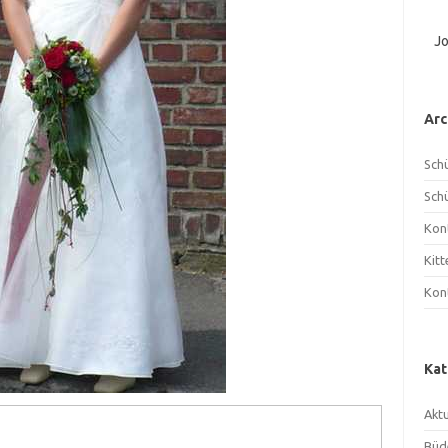
J
Arc
Sch
Sch
Kon
Kit
Kon
Kat
Aktu
Büd