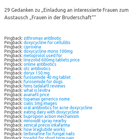
29 Gedanken zu „
Einladung an interessierte Frauen zum
Austausch „Frauen in der Bruderschaft“
“
Pingback:
zithromax antibiotic
Pingback:
doxycycline for cellulitis
Pingback:
ciproxina
Pingback:
doxycycline mono 100mg
Pingback:
metoprolol used for
Pingback:
linezolid 600mg tablets price
Pingback:
online antibiotics
Pingback:
otc antibiotics
Pingback:
doryx 150 mg
Pingback:
furosemide 40 mg tablet
Pingback:
furosemide for dogs
Pingback:
hims tadalafil reviews
Pingback:
what is levitra
Pingback:
avanafil price
Pingback:
topamax generico nome
Pingback:
cialis 5mg images
Pingback:
oral antibiotics for acne doxycycline
Pingback:
eating dairy with doxycycline
Pingback:
bupropion action mechanism
Pingback:
minoxidil spray nearby
Pingback:
xenical precio inkafarma
Pingback:
how liraglutide works
Pingback:
terbinafine for fungal nails
Pingback:
toradol for short term pain