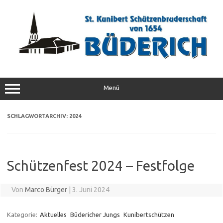
Zum
Inhalt
springen
Menü
SCHLAGWORTARCHIV:
2024
Schützenfest 2024 – Festfolge
Von
Marco Bürger
|
3. Juni 2024
Kategorie:
Aktuelles
Büdericher Jungs
Kunibertschützen